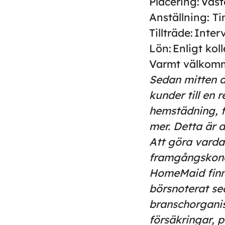
Placering:
Väst
Anställning:
Ti
Tillträde:
Interv
Lön:
Enligt kol
Varmt välkom
Sedan mitten a
kunder till en
hemstädning, f
mer. Detta är 
Att göra vardag
framgångskonc
HomeMaid finns 
börsnoterat s
branschorganis
försäkringar, p