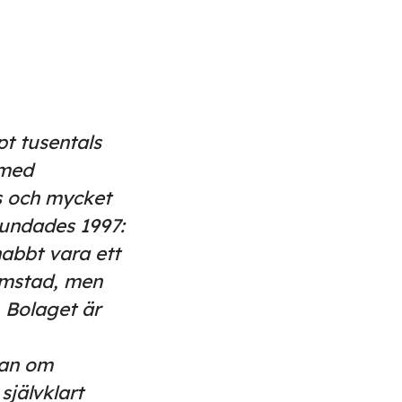
t tusentals
 med
s och mycket
rundades 1997:
nabbt vara ett
lmstad, men
. Bolaget är
gan om
självklart