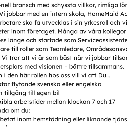
ionell bransch med schyssta villkor, rimliga l
. Vi jobbar med en intern skola, HomeMaid A
betare ska få utvecklas i sin yrkesroll och vi
eter inom företaget. Många av våra kollegor 
oss länge och startade som Serviceassistenter
dare till roller som Teamledare, Områdesansv
. Vi tror att vi är som bäst när vi jobbar til
etsplats med visionen – bättre tillsammans.
n i den här rollen hos oss vill vi att Du…
atar flytande svenska eller engelska
 tillgång till egen bil
xibla arbetstider mellan klockan 7 och 17
lada om du:
rbetat inom hemstädning eller liknande tjäns