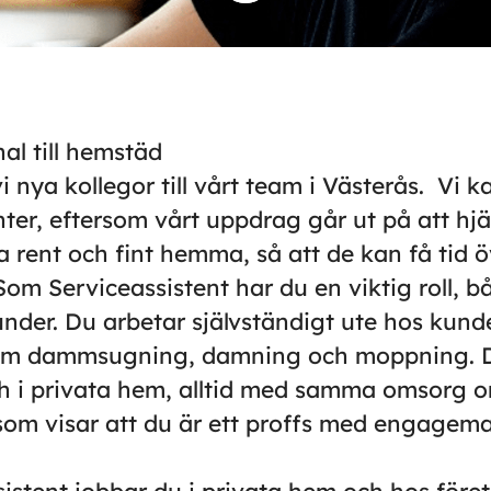
al till hemstäd
i nya kollegor till vårt team i Västerås. Vi ka
nter, eftersom vårt uppdrag går ut på att hj
 rent och fint hemma, så att de kan få tid öv
 Som Serviceassistent har du en viktig roll, b
under. Du arbetar självständigt ute hos kun
som dammsugning, damning och moppning. 
h i privata hem, alltid med samma omsorg o
a, som visar att du är ett proffs med engage