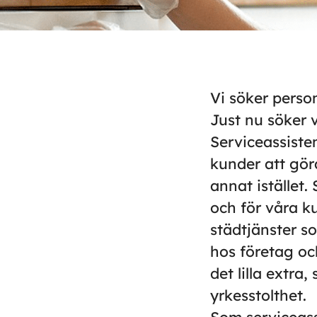
Vi söker person
Just nu söker v
Serviceassiste
kunder att göra
annat istället.
och för våra k
städtjänster 
hos företag oc
det lilla extr
yrkesstolthet.