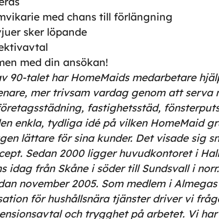
erås
mvikarie med chans till förlängning
juer sker löpande
lektivavtal
men med din ansökan!
v 90-talet har HomeMaids medarbetare hjälp
 renare, mer trivsam vardag genom att serva
öretagsstädning, fastighetsstäd, fönsterput
den enkla, tydliga idé på vilken HomeMaid g
en lättare för sina kunder. Det visade sig s
ept. Sedan 2000 ligger huvudkontoret i Ha
idag från Skåne i söder till Sundsvall i norr
edan november 2005. Som medlem i Almegas
ation för hushållsnära tjänster driver vi frå
ensionsavtal och trygghet på arbetet. Vi har 