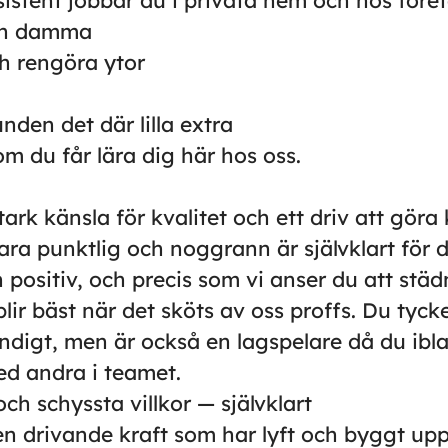
istent jobbar du i privata hem och hos före
h damma
h rengöra ytor
nden det där lilla extra
m du får lära dig här hos oss.
ark känsla för kvalitet och ett driv att gör
ara punktlig och noggrann är självklart för d
positiv, och precis som vi anser du att städ
ir bäst när det sköts av oss proffs. Du tyck
ändigt, men är också en lagspelare då du ibl
d andra i teamet.
och schyssta villkor — självklart
 drivande kraft som har lyft och byggt upp