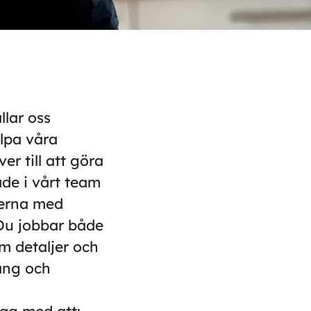
llar oss
älpa våra
er till att göra
åde i vårt team
derna med
Du jobbar både
m detaljer och
mang och