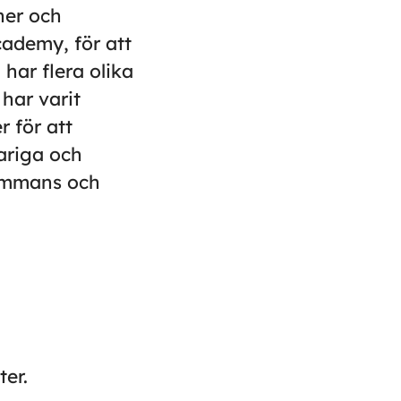
öner och
cademy, för att
 har flera olika
har varit
 för att
ariga och
lsammans och
ter.