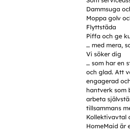
Som serviceass
Dammsuga oc
Moppa golv oc
Flyttstäda
Piffa och ge ku
… med mera, so
Vi söker dig
… som har en st
och glad. Att v
engagerad och 
hantverk som bl
arbeta självst
tillsammans me
Kollektivavtal 
HomeMaid är en