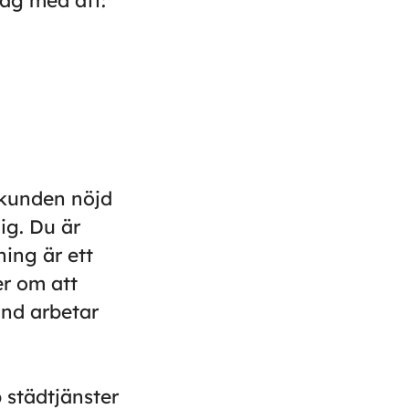
tag med att:
a kunden nöjd
ig. Du är
ning är ett
er om att
and arbetar
 städtjänster