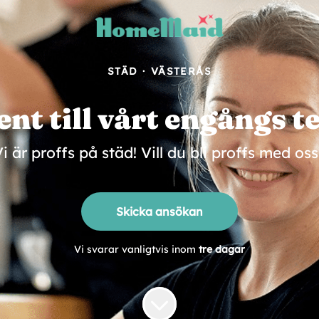
STÄD
·
VÄSTERÅS
ent till vårt engångs t
i är proffs på städ! Vill du bli proffs med os
Skicka ansökan
Vi svarar vanligtvis inom
tre dagar