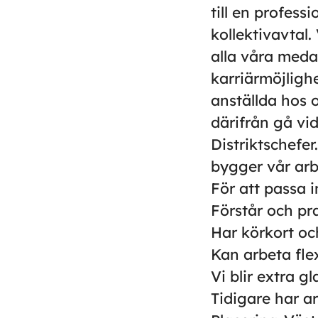
till en profess
kollektivavtal
alla våra medar
karriärmöjligh
anställda hos 
därifrån gå vi
Distriktschefer
bygger vår arb
För att passa i
Förstår och pr
Har körkort och
Kan arbeta fle
Vi blir extra g
Tidigare har a