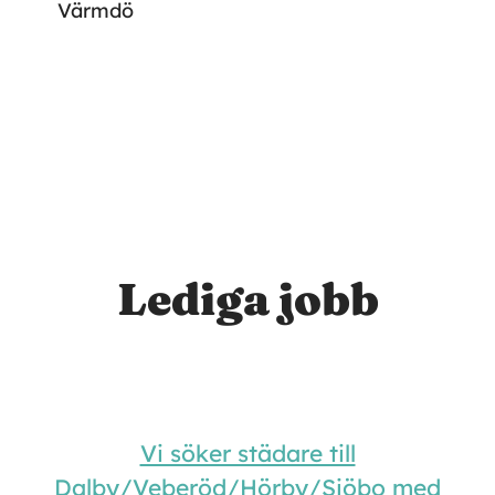
Värmdö
Lediga jobb
Vi söker städare till
Dalby/Veberöd/Hörby/Sjöbo med