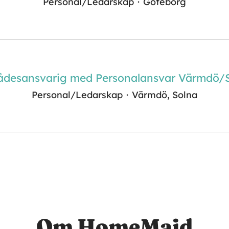
Personal/Ledarskap
·
Göteborg
desansvarig med Personalansvar Värmdö/
Personal/Ledarskap
·
Värmdö, Solna
Om HomeMaid