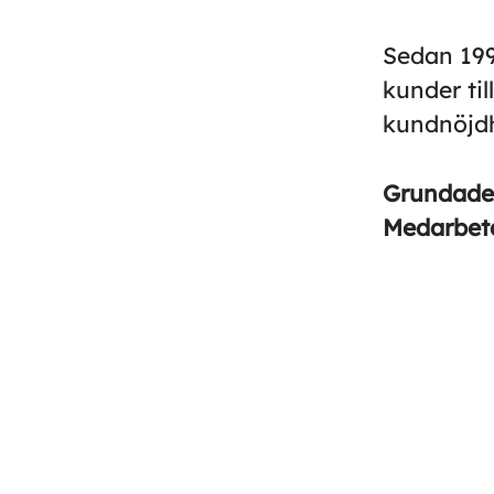
Sedan 199
kunder til
kundnöjdh
Grundad
Medarbet