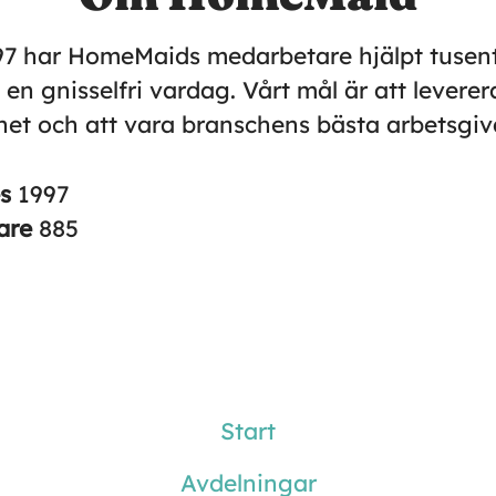
7 har HomeMaids medarbetare hjälpt tusent
l en gnisselfri vardag. Vårt mål är att levere
et och att vara branschens bästa arbetsgiv
es
1997
are
885
Start
Avdelningar