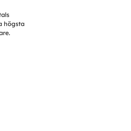
als
ra högsta
are.