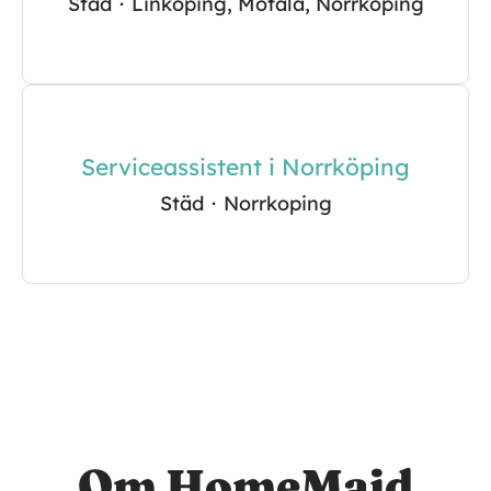
Städ
·
Linköping, Motala, Norrkoping
Serviceassistent i Norrköping
Städ
·
Norrkoping
Om HomeMaid