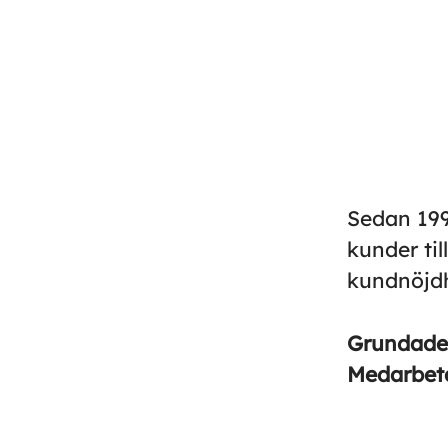
Sedan 199
kunder til
kundnöjdh
Grundad
Medarbet