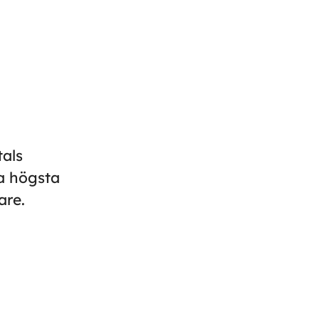
als
ra högsta
are.