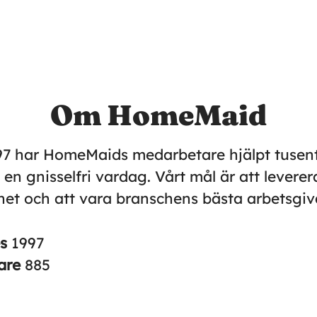
Om HomeMaid
7 har HomeMaids medarbetare hjälpt tusent
l en gnisselfri vardag. Vårt mål är att levere
et och att vara branschens bästa arbetsgiv
es
1997
are
885