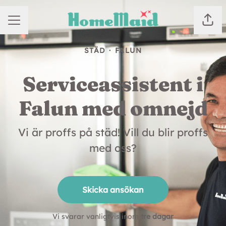
KARRIÄRMENY
Dela
STÄD
·
FALUN
Serviceassistent i
Falun med omnejd
Vi är proffs på städ! Vill du blir proffs
med oss?
Skicka ansökan
Vi svarar vanligtvis inom
tre dagar